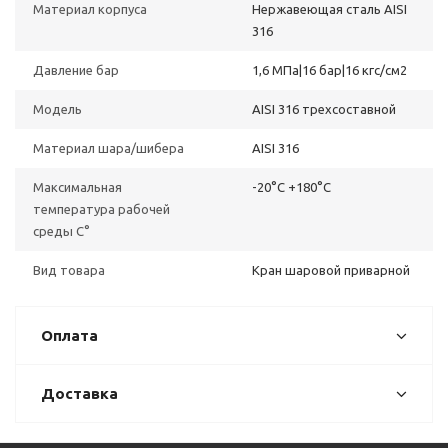
Материал корпуса
Нержавеющая сталь AISI
316
Давление бар
1,6 МПа|16 бар|16 кгс/см2
Модель
AISI 316 трехсоставной
Материал шара/шибера
AISI 316
Максимальная
-20°С +180°С
температура рабочей
среды С°
Вид товара
Кран шаровой приварной
Оплата
Доставка